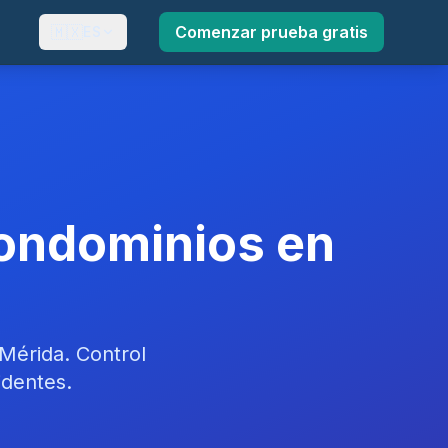
🇲🇽
Comenzar prueba gratis
ES
Condominios en
Mérida. Control
identes.