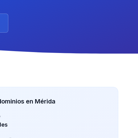
ominios en Mérida
o
des