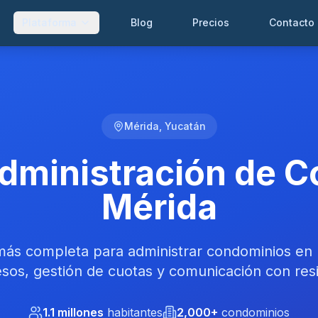
Plataforma
Blog
Precios
Contacto
Mérida, Yucatán
dministración de 
Mérida
más completa para administrar condominios en 
sos, gestión de cuotas y comunicación con res
1.1 millones
habitantes
2,000+
condominios