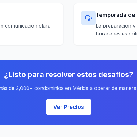
Temporada de
ren comunicación clara
La preparación y
huracanes es crít
¿Listo para resolver estos desafíos?
más de 2,000+ condominios en Mérida a operar de manera 
Ver Precios