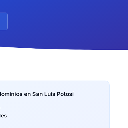
minios en San Luis Potosí
o
des