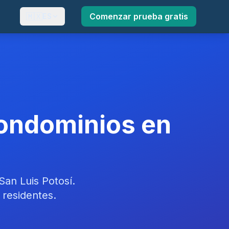
🇲🇽
Comenzar prueba gratis
ES
Condominios en
an Luis Potosí.
 residentes.