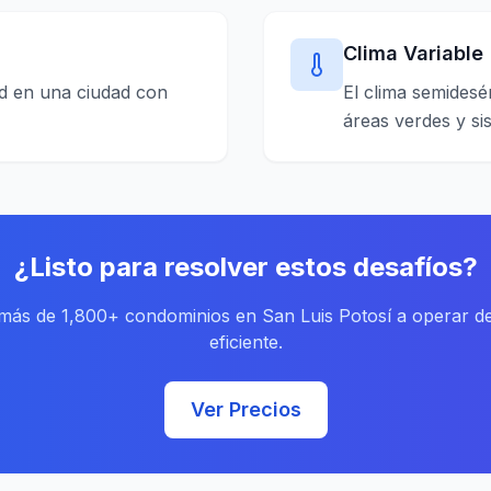
Clima Variable
dad en una ciudad con
El clima semidesé
áreas verdes y si
¿Listo para resolver estos desafíos?
 más de 1,800+ condominios en San Luis Potosí a operar 
eficiente.
Ver Precios