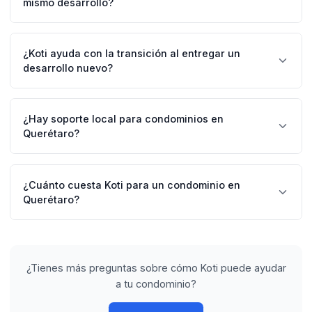
mismo desarrollo?
configurables de uso y disponibilidad.
Absolutamente. Koti permite configurar torres, privadas
o secciones dentro de un condominio. Los
¿Koti ayuda con la transición al entregar un
administradores pueden enviar comunicados
desarrollo nuevo?
específicos por torre y generar reportes individuales.
Sí, Koti facilita la transición de desarrollador a
administración condómina. Ayudamos a cargar
¿Hay soporte local para condominios en
unidades, residentes iniciales, y configurar el sistema
Querétaro?
antes de la entrega.
Sí, tenemos presencia en Querétaro y ofrecemos
capacitación presencial y virtual. Nuestro equipo
¿Cuánto cuesta Koti para un condominio en
conoce las necesidades específicas del mercado
Querétaro?
queretano.
Los precios comienzan desde $19 MXN por unidad al
mes, con descuentos significativos para desarrollos
grandes. Ofrecemos prueba gratuita de 14 días.
¿Tienes más preguntas sobre cómo Koti puede ayudar
a tu condominio?