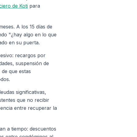
iero de Koti
para
eses. A los 15 días de
ndo "¿hay algo en lo que
do en su puerta.
sivo: recargos por
dades, suspensión de
e de que estas
odos.
udas significativas,
stentes que no recibir
encia entre recuperar la
an a tiempo: descuentos
les entre condóminos al