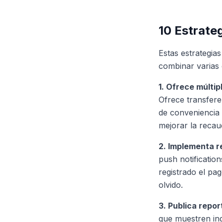
10 Estrate
Estas estrategia
combinar varias 
1. Ofrece múlti
Ofrece transfere
de conveniencia 
mejorar la reca
2. Implementa r
push notification
registrado el pa
olvido.
3. Publica repo
que muestren ing