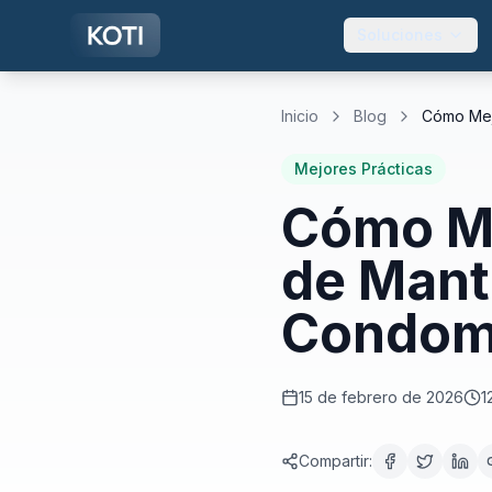
Ir al contenido principal
Soluciones
Inicio
Blog
Mejores Prácticas
Cómo Me
de Mant
Condom
15 de febrero de 2026
1
Compartir
: