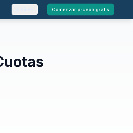
🇲🇽
Comenzar prueba gratis
ES
Cuotas