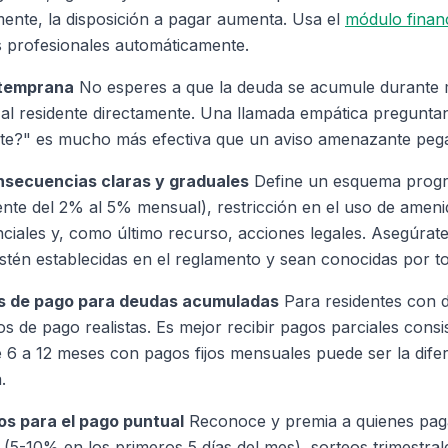
ente, la disposición a pagar aumenta. Usa el
módulo financ
s profesionales automáticamente.
 temprana
No esperes a que la deuda se acumule durante m
 al residente directamente. Una llamada empática pregunta
e?" es mucho más efectiva que un aviso amenazante pega
nsecuencias claras y graduales
Define un esquema progre
te del 2% al 5% mensual), restricción en el uso de ameni
nciales y, como último recurso, acciones legales. Asegúrat
tén establecidas en el reglamento y sean conocidas por t
es de pago para deudas acumuladas
Para residentes con de
s de pago realistas. Es mejor recibir pagos parciales consi
 6 a 12 meses con pagos fijos mensuales puede ser la difer
.
os para el pago puntual
Reconoce y premia a quienes pag
(5-10% en los primeros 5 días del mes), sorteos trimestra