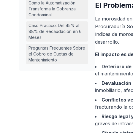
Cómo la Automatización
El Problem
Transforma la Cobranza
Condominal
La morosidad en
Caso Práctico: Del 45% al
Procuraduría Soc
88% de Recaudación en 6
índices de moros
Meses
desarrollo.
Preguntas Frecuentes Sobre
el Cobro de Cuotas de
El impacto es d
Mantenimiento
Deterioro de 
el mantenimiento
Devaluación 
inmobiliario, afe
Conflictos v
fracturando la c
Riesgo legal 
graves de infrae