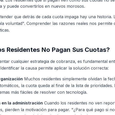
so
: Los residentes que sí pagan ven cómo sus cuotas no se 
va y puede convertirlos en nuevos morosos.
tender que detrás de cada cuota impaga hay una historia. 
a voluntad". Comprender las razones reales nos permite d
ticas.
os Residentes No Pagan Sus Cuotas?
ntar cualquier estrategia de cobranza, es fundamental ent
Identificar la causa permite aplicar la solución correcta:
organización
Muchos residentes simplemente olvidan la fec
omáticos, la cuota queda al final de la lista de prioridades.
emas más fáciles de resolver con tecnología.
 en la administración
Cuando los residentes no ven repor
s, pierden la motivación para pagar. "¿Para qué pago si no