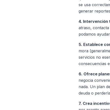
se usa correctam
generar reporte
4. Intervención
atraso, contacta
podamos ayudart
5. Establece co
mora (generalmen
servicios no ese
consecuencias es
6. Ofrece plan
negocia convenio
nada. Un plan de
deuda o perderla
7. Crea incentiv
por pronto pago 