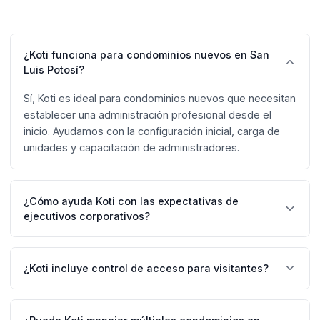
¿Koti funciona para condominios nuevos en San
Luis Potosí?
Sí, Koti es ideal para condominios nuevos que necesitan
establecer una administración profesional desde el
inicio. Ayudamos con la configuración inicial, carga de
unidades y capacitación de administradores.
¿Cómo ayuda Koti con las expectativas de
ejecutivos corporativos?
Koti ofrece una experiencia moderna y profesional: app
móvil intuitiva, pagos en línea, reservación de
¿Koti incluye control de acceso para visitantes?
amenidades, y comunicación eficiente. Todo lo que
esperan residentes acostumbrados a tecnología de
Sí, Koti permite a residentes generar códigos QR para
primer nivel.
visitantes. Los guardias pueden escanear estos