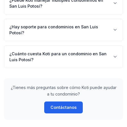
¿Puede Koti manejar múltiples condominios en
códigos desde la app, manteniendo un registro digital
San Luis Potosí?
de todas las entradas y salidas.
Absolutamente. Las administradoras pueden gestionar
varias propiedades en Lomas, Pedregal, La Loma y
¿Hay soporte para condominios en San Luis
otras zonas desde una cuenta centralizada con
Potosí?
reportes individuales.
Sí, ofrecemos soporte completo en español para
condominios en San Luis Potosí. Nuestro equipo
¿Cuánto cuesta Koti para un condominio en San
proporciona capacitación y asistencia técnica.
Luis Potosí?
Los precios comienzan desde $19 MXN por unidad al
mes, con descuentos por volumen. Ofrecemos prueba
gratuita de 14 días sin tarjeta de crédito.
¿Tienes más preguntas sobre cómo Koti puede ayudar
a tu condominio?
Contáctanos